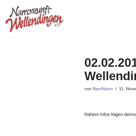
Zum
Inhalt
springen
02.02.20
Wellend
von
NarriNarro
11. Nov
Nähere Infos folgen demn