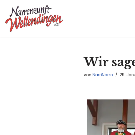
Zum
Inhalt
springen
Wir sag
von
NarriNarro
29. Jan