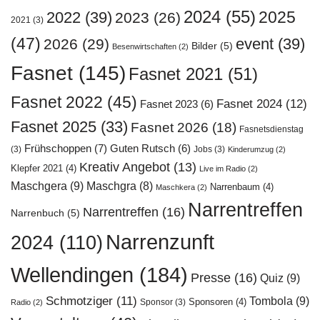
2024
(55)
2025
2022
(39)
2023
(26)
2021
(3)
(47)
event
(39)
2026
(29)
Bilder
(5)
Besenwirtschaften
(2)
Fasnet
(145)
Fasnet 2021
(51)
Fasnet 2022
(45)
Fasnet 2024
(12)
Fasnet 2023
(6)
Fasnet 2025
(33)
Fasnet 2026
(18)
Fasnetsdienstag
Frühschoppen
(7)
Guten Rutsch
(6)
(3)
Jobs
(3)
Kinderumzug
(2)
Kreativ Angebot
(13)
Klepfer 2021
(4)
Live im Radio
(2)
Maschgera
(9)
Maschgra
(8)
Narrenbaum
(4)
Maschkera
(2)
Narrentreffen
Narrentreffen
(16)
Narrenbuch
(5)
Narrenzunft
2024
(110)
Wellendingen
(184)
Presse
(16)
Quiz
(9)
Schmotziger
(11)
Tombola
(9)
Sponsoren
(4)
Sponsor
(3)
Radio
(2)