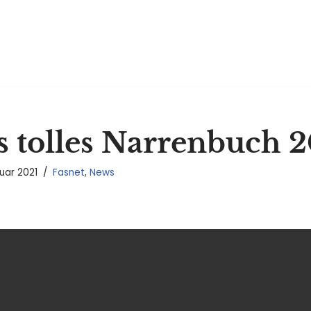
s tolles Narrenbuch 
ruar 2021
Fasnet
,
News