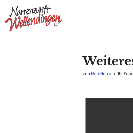
Zum
Inhalt
springen
Weitere
von
NarriNarro
16. Feb