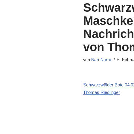
Schwarzw
Maschker
Nachricht
von Thom
von
NarriNarro
6. Febru
Schwarzwälder Bote 04.02
Thomas Riedlinger