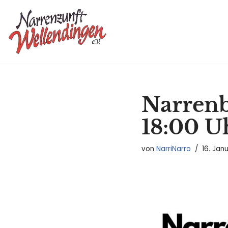
Zum
Inhalt
springen
Narrenb
18:00 U
von
NarriNarro
16. Jan