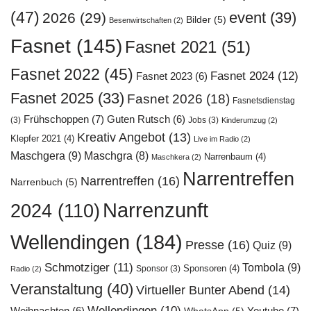
(47)
event
(39)
2026
(29)
Bilder
(5)
Besenwirtschaften
(2)
Fasnet
(145)
Fasnet 2021
(51)
Fasnet 2022
(45)
Fasnet 2024
(12)
Fasnet 2023
(6)
Fasnet 2025
(33)
Fasnet 2026
(18)
Fasnetsdienstag
Frühschoppen
(7)
Guten Rutsch
(6)
(3)
Jobs
(3)
Kinderumzug
(2)
Kreativ Angebot
(13)
Klepfer 2021
(4)
Live im Radio
(2)
Maschgera
(9)
Maschgra
(8)
Narrenbaum
(4)
Maschkera
(2)
Narrentreffen
Narrentreffen
(16)
Narrenbuch
(5)
Narrenzunft
2024
(110)
Wellendingen
(184)
Presse
(16)
Quiz
(9)
Schmotziger
(11)
Tombola
(9)
Sponsoren
(4)
Sponsor
(3)
Radio
(2)
Veranstaltung
(40)
Virtueller Bunter Abend
(14)
Wellendingen
(10)
Youtube
(7)