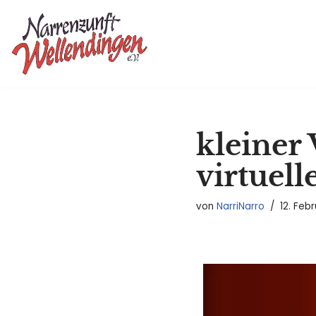
Zum
Inhalt
springen
kleiner
virtuel
von
NarriNarro
12. Feb