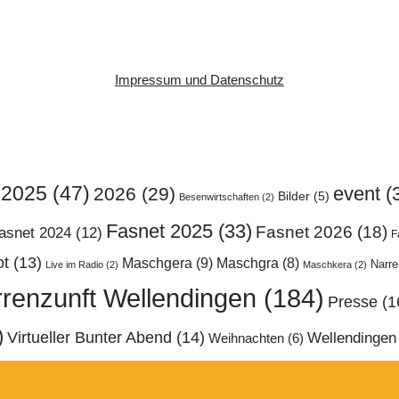
Impressum und Datenschutz
2025
(47)
event
(
2026
(29)
Bilder
(5)
Besenwirtschaften
(2)
Fasnet 2025
(33)
Fasnet 2026
(18)
asnet 2024
(12)
F
ot
(13)
Maschgera
(9)
Maschgra
(8)
Narr
Live im Radio
(2)
Maschkera
(2)
renzunft Wellendingen
(184)
Presse
(1
)
Virtueller Bunter Abend
(14)
Wellendingen
Weihnachten
(6)