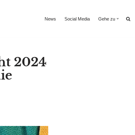
News
Social Media
Gehe zu
ht 2024
ie