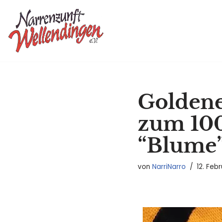
Zum
Inhalt
springen
Goldene
zum 100
“Blume”
von
NarriNarro
12. Feb