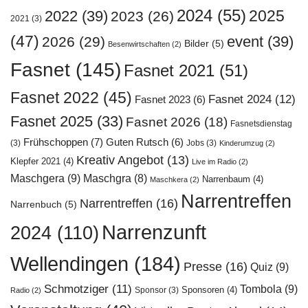
2024
(55)
2025
2022
(39)
2023
(26)
2021
(3)
(47)
event
(39)
2026
(29)
Bilder
(5)
Besenwirtschaften
(2)
Fasnet
(145)
Fasnet 2021
(51)
Fasnet 2022
(45)
Fasnet 2024
(12)
Fasnet 2023
(6)
Fasnet 2025
(33)
Fasnet 2026
(18)
Fasnetsdienstag
Frühschoppen
(7)
Guten Rutsch
(6)
(3)
Jobs
(3)
Kinderumzug
(2)
Kreativ Angebot
(13)
Klepfer 2021
(4)
Live im Radio
(2)
Maschgera
(9)
Maschgra
(8)
Narrenbaum
(4)
Maschkera
(2)
Narrentreffen
Narrentreffen
(16)
Narrenbuch
(5)
Narrenzunft
2024
(110)
Wellendingen
(184)
Presse
(16)
Quiz
(9)
Schmotziger
(11)
Tombola
(9)
Sponsoren
(4)
Sponsor
(3)
Radio
(2)