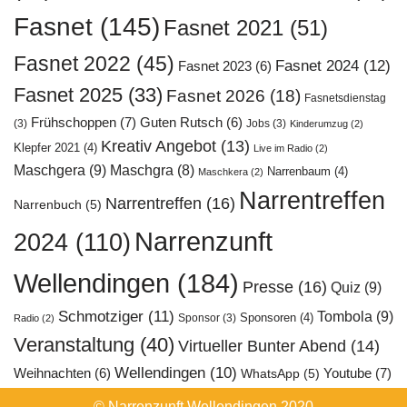
Fasnet
(145)
Fasnet 2021
(51)
Fasnet 2022
(45)
Fasnet 2024
(12)
Fasnet 2023
(6)
Fasnet 2025
(33)
Fasnet 2026
(18)
Fasnetsdienstag
Frühschoppen
(7)
Guten Rutsch
(6)
(3)
Jobs
(3)
Kinderumzug
(2)
Kreativ Angebot
(13)
Klepfer 2021
(4)
Live im Radio
(2)
Maschgera
(9)
Maschgra
(8)
Narrenbaum
(4)
Maschkera
(2)
Narrentreffen
Narrentreffen
(16)
Narrenbuch
(5)
Narrenzunft
2024
(110)
Wellendingen
(184)
Presse
(16)
Quiz
(9)
Schmotziger
(11)
Tombola
(9)
Sponsoren
(4)
Sponsor
(3)
Radio
(2)
Veranstaltung
(40)
Virtueller Bunter Abend
(14)
Wellendingen
(10)
Youtube
(7)
Weihnachten
(6)
WhatsApp
(5)
© Narrenzunft Wellendingen 2020