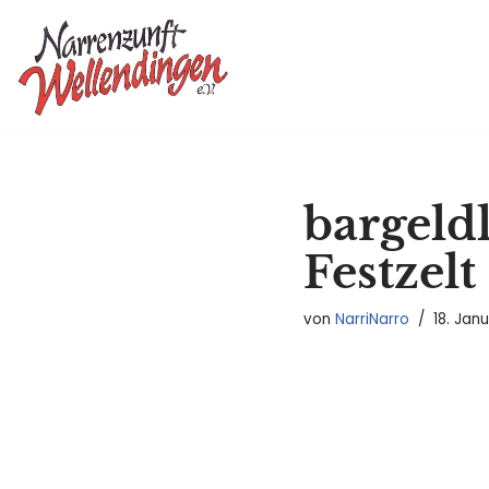
Zum
Inhalt
springen
bargeld
Festzelt
von
NarriNarro
18. Jan