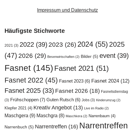
Impressum und Datenschutz
Häufigste Stichworte
2024
(55)
2025
2022
(39)
2023
(26)
2021
(3)
(47)
event
(39)
2026
(29)
Bilder
(5)
Besenwirtschaften
(2)
Fasnet
(145)
Fasnet 2021
(51)
Fasnet 2022
(45)
Fasnet 2024
(12)
Fasnet 2023
(6)
Fasnet 2025
(33)
Fasnet 2026
(18)
Fasnetsdienstag
Frühschoppen
(7)
Guten Rutsch
(6)
(3)
Jobs
(3)
Kinderumzug
(2)
Kreativ Angebot
(13)
Klepfer 2021
(4)
Live im Radio
(2)
Maschgera
(9)
Maschgra
(8)
Narrenbaum
(4)
Maschkera
(2)
Narrentreffen
Narrentreffen
(16)
Narrenbuch
(5)