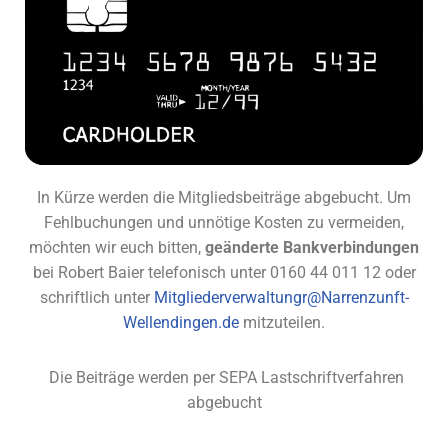
In Kürze werden die Mitgliedsbeiträge abgebucht. Um
Fehlbuchungen und unnötige Kosten zu vermeiden,
möchten wir euch bitten,
geänderte Bankverbindungen
bei Robert Baier telefonisch unter 0160 44 011 12 oder
schriftlich unter
Mitgliederverwaltungr@Narrenzunft-
Wellendingen.de
mitzuteilen.
Die Beiträge werden per SEPA Lastschriftverfahren
abgebucht