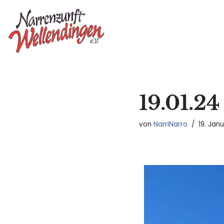
Zum
Inhalt
springen
19.01.24
von
NarriNarro
19. Jan