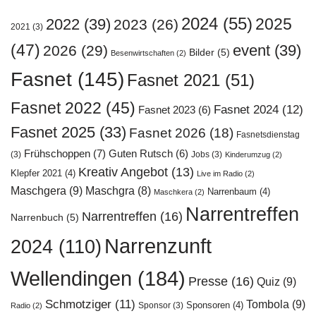
2024
(55)
2025
2022
(39)
2023
(26)
2021
(3)
(47)
event
(39)
2026
(29)
Bilder
(5)
Besenwirtschaften
(2)
Fasnet
(145)
Fasnet 2021
(51)
Fasnet 2022
(45)
Fasnet 2024
(12)
Fasnet 2023
(6)
Fasnet 2025
(33)
Fasnet 2026
(18)
Fasnetsdienstag
Frühschoppen
(7)
Guten Rutsch
(6)
(3)
Jobs
(3)
Kinderumzug
(2)
Kreativ Angebot
(13)
Klepfer 2021
(4)
Live im Radio
(2)
Maschgera
(9)
Maschgra
(8)
Narrenbaum
(4)
Maschkera
(2)
Narrentreffen
Narrentreffen
(16)
Narrenbuch
(5)
Narrenzunft
2024
(110)
Wellendingen
(184)
Presse
(16)
Quiz
(9)
Schmotziger
(11)
Tombola
(9)
Sponsoren
(4)
Sponsor
(3)
Radio
(2)