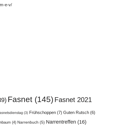
im-e-v/
Fasnet
(145)
Fasnet 2021
39)
Frühschoppen
(7)
Guten Rutsch
(6)
asnetsdienstag
(3)
Narrentreffen
(16)
enbaum
(4)
Narrenbuch
(5)