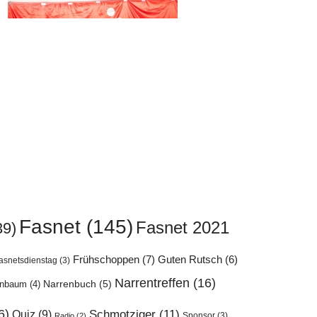
Fasnet
(145)
Fasnet 2021
39)
Frühschoppen
(7)
Guten Rutsch
(6)
asnetsdienstag
(3)
Narrentreffen
(16)
enbaum
(4)
Narrenbuch
(5)
6)
Quiz
(9)
Schmotziger
(11)
Sponsor
(3)
Radio
(2)