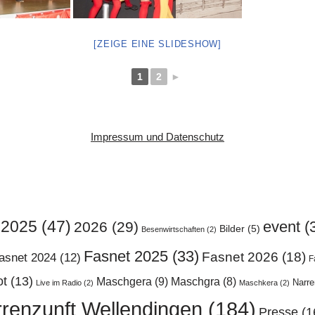
[ZEIGE EINE SLIDESHOW]
1
2
►
Impressum und Datenschutz
2025
(47)
event
(
2026
(29)
Bilder
(5)
Besenwirtschaften
(2)
Fasnet 2025
(33)
Fasnet 2026
(18)
asnet 2024
(12)
F
ot
(13)
Maschgera
(9)
Maschgra
(8)
Narr
Live im Radio
(2)
Maschkera
(2)
renzunft Wellendingen
(184)
Presse
(1