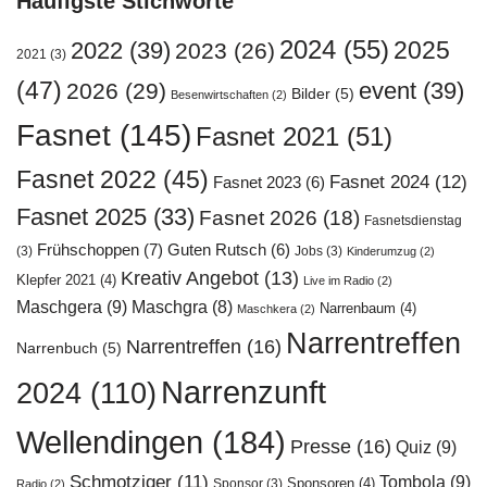
Häufigste Stichworte
2024
(55)
2025
2022
(39)
2023
(26)
2021
(3)
(47)
event
(39)
2026
(29)
Bilder
(5)
Besenwirtschaften
(2)
Fasnet
(145)
Fasnet 2021
(51)
Fasnet 2022
(45)
Fasnet 2024
(12)
Fasnet 2023
(6)
Fasnet 2025
(33)
Fasnet 2026
(18)
Fasnetsdienstag
Frühschoppen
(7)
Guten Rutsch
(6)
(3)
Jobs
(3)
Kinderumzug
(2)
Kreativ Angebot
(13)
Klepfer 2021
(4)
Live im Radio
(2)
Maschgera
(9)
Maschgra
(8)
Narrenbaum
(4)
Maschkera
(2)
Narrentreffen
Narrentreffen
(16)
Narrenbuch
(5)
Narrenzunft
2024
(110)
Wellendingen
(184)
Presse
(16)
Quiz
(9)
Schmotziger
(11)
Tombola
(9)
Sponsoren
(4)
Sponsor
(3)
Radio
(2)