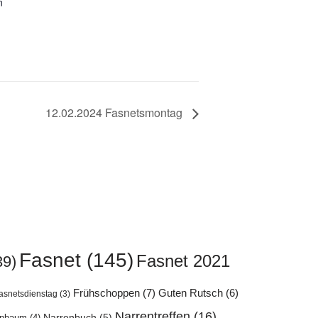
n
12.02.2024 Fasnetsmontag
Fasnet
(145)
Fasnet 2021
39)
Frühschoppen
(7)
Guten Rutsch
(6)
asnetsdienstag
(3)
Narrentreffen
(16)
enbaum
(4)
Narrenbuch
(5)